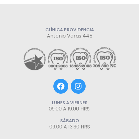
CLÍNICA PROVIDENCIA
Antonio Varas 445
F
I
a
n
c
s
e
t
LUNES A VIERNES
09:00 A 19:00 HRS.
b
a
o
g
SÁBADO
o
r
09:00 A 13:30 HRS
k
a