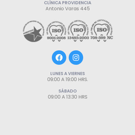
CLÍNICA PROVIDENCIA
Antonio Varas 445
F
I
a
n
c
s
e
t
LUNES A VIERNES
09:00 A 19:00 HRS.
b
a
o
g
SÁBADO
o
r
09:00 A 13:30 HRS
k
a
m